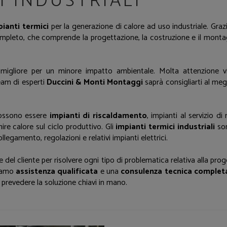
I INDUSTRIALI
pianti termici
per la generazione di calore ad uso industriale. Graz
completo, che comprende la progettazione, la costruzione e il montag
 migliore per un minore impatto ambientale. Molta attenzione v
team di esperti
Duccini & Monti Montaggi
saprà consigliarti al meg
possono essere
impianti di riscaldamento
, impianti al servizio di
ire calore sul ciclo produttivo. Gli
impianti termici industriali
son
ollegamento, regolazioni e relativi impianti elettrici.
del cliente per risolvere ogni tipo di problematica relativa alla prog
niamo
assistenza qualificata
e una
consulenza tecnica complet
 prevedere la soluzione chiavi in mano.