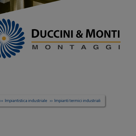
Impiantistica industriale
Impianti termici industriali