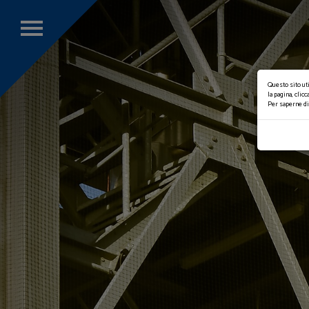
Duccini & Monti
Home
Chi siamo
Questo sito ut
la pagina, clic
Per saperne di
Taglio Waterjet
Impiantistica Industriale
Carpenteria Metallica
Manutenzione Impianti
Industriali
Recupero Energetico Reflui
Industriali
Qualità
Referenze